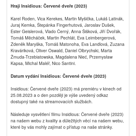
Hrají Insidious: Červené dveře (2023)
Karel Roden, Vica Kerekes, Martin Myšička, Lukáš Latinák, 
Juraj Kemka, Štepánka Fingerhutová, Jaroslav Dušek, 
Ester Geislerová, Vlado Černý, Anna Šišková, Jiří Dvořák, 
Tomáš Měcháček, Martin Pechlát, Eva Leimbergerová, 
Zdeněk Maryška, Tomáš Matonoha, Eva Landlová, Zuzana 
Kraváriková, Oliver Oswald, Daniel Olbrychski, Marta 
Żmuda-Trzebiatowska, Magdalena Nieć, Przemysław 
Kapsa, Michal Maléř, Nico Santini.
Datum vydání Insidious: Červené dveře (2023)
Insidious: Červené dveře (2023) má premiéru v kinech od 
25.08.2023 a o den později je výše uvedený odkaz 
dostupný také na streamovacích službách.
Následuje vysvětlení filmu Insidious: Červené dveře (2023) 
na našem webu z kvality a důležitých věcí na našem webu, 
které by vás mohly zajímat o přístup na naše stránky.