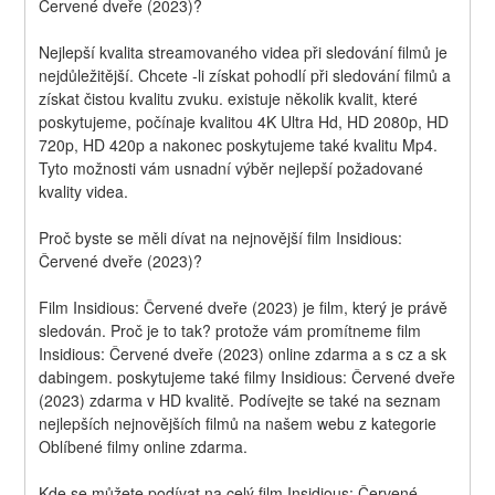
Červené dveře (2023)?
Nejlepší kvalita streamovaného videa při sledování filmů je 
nejdůležitější. Chcete -li získat pohodlí při sledování filmů a 
získat čistou kvalitu zvuku. existuje několik kvalit, které 
poskytujeme, počínaje kvalitou 4K Ultra Hd, HD 2080p, HD 
720p, HD 420p a nakonec poskytujeme také kvalitu Mp4. 
Tyto možnosti vám usnadní výběr nejlepší požadované 
kvality videa.
Proč byste se měli dívat na nejnovější film Insidious: 
Červené dveře (2023)?
Film Insidious: Červené dveře (2023) je film, který je právě 
sledován. Proč je to tak? protože vám promítneme film 
Insidious: Červené dveře (2023) online zdarma a s cz a sk 
dabingem. poskytujeme také filmy Insidious: Červené dveře 
(2023) zdarma v HD kvalitě. Podívejte se také na seznam 
nejlepších nejnovějších filmů na našem webu z kategorie 
Oblíbené filmy online zdarma.
Kde se můžete podívat na celý film Insidious: Červené 