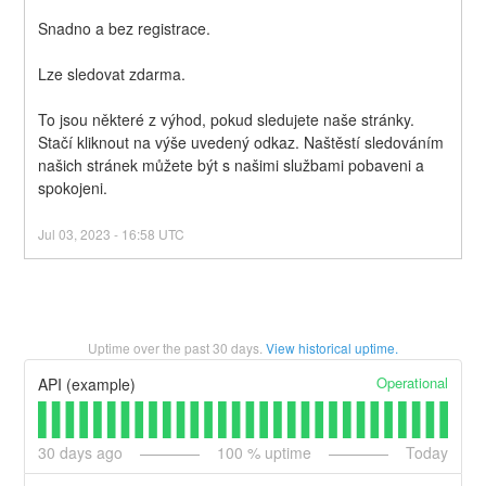
Snadno a bez registrace.
Lze sledovat zdarma.
To jsou některé z výhod, pokud sledujete naše stránky. 
Stačí kliknout na výše uvedený odkaz. Naštěstí sledováním 
našich stránek můžete být s našimi službami pobaveni a 
spokojeni.
Jul
03
,
2023
-
16:58
UTC
Uptime over the past
30
days.
View historical uptime.
Operational
API (example)
30
days ago
100
% uptime
Today