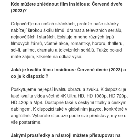
Kde můžete zhlédnout film Insidious: Červené dveře 
(2023)?
Odpověď je na našich stránkách, protože naše stránky 
nabízejí širokou škálu filmů, dramat a televizních seriálů, 
nejnovějších i starších. Existuje mnoho různých typů 
filmových žánrů, včetně akce, romantiky, hororu, thrilleru, 
sci-fi, anime, dramatu a televizních seriálů. Takže pokud 
máte zájem, klikněte na odkaz výše.
Jaká je kvalita filmu Insidious: Červené dveře (2023) a 
co je k dispozici?
Poskytujeme nejlepší kvalitu obrazu a zvuku. K dispozici je 
také kvalita videa včetně 4K Ultra HD, HD 1080p, HD 720p, 
HD 420p a Mp4. Dostupné také s českými titulky a českým 
dabingem. K dispozici také v globálním jazyce, konkrétně v 
angličtině. Vyberete si pouze podle své představy, my se o 
vše postaráme.
Jakými prostředky a nástroji můžete přistupovat na 